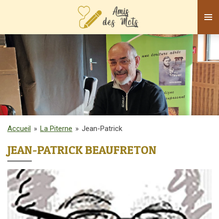
Passer
au
contenu
principal
Accueil
»
La Piterne
»
Jean-Patrick
JEAN-PATRICK BEAUFRETON