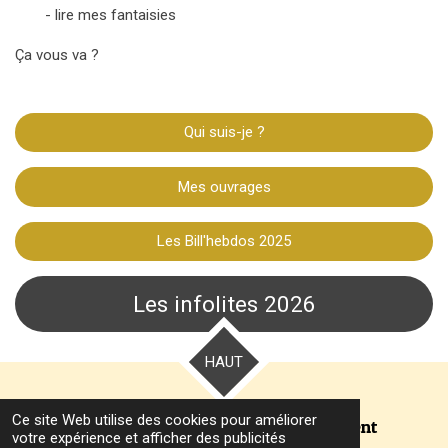
- lire mes fantaisies
Ça vous va ?
Qui suis-je ?
Mes ouvrages
Les Bill'hebdos 2025
Les infolites 2026
HAUT
Ce site Web utilise des cookies pour améliorer
Écrivez-nous, nos yeux vous écoutent
votre expérience et afficher des publicités