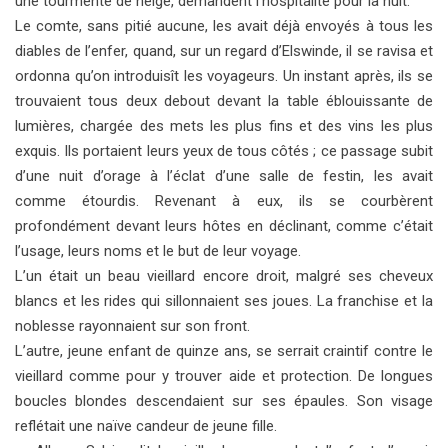
une tourmente de neige, demandent l’hospitalité pour la nuit.
Le comte, sans pitié aucune, les avait déjà envoyés à tous les
diables de l’enfer, quand, sur un regard d’Elswinde, il se ravisa et
ordonna qu’on introduisît les voyageurs. Un instant après, ils se
trouvaient tous deux debout devant la table éblouissante de
lumières, chargée des mets les plus fins et des vins les plus
exquis. Ils portaient leurs yeux de tous côtés ; ce passage subit
d’une nuit d’orage à l’éclat d’une salle de festin, les avait
comme étourdis. Revenant à eux, ils se courbèrent
profondément devant leurs hôtes en déclinant, comme c’était
l’usage, leurs noms et le but de leur voyage.
L’un était un beau vieillard encore droit, malgré ses cheveux
blancs et les rides qui sillonnaient ses joues. La franchise et la
noblesse rayonnaient sur son front.
L’autre, jeune enfant de quinze ans, se serrait craintif contre le
vieillard comme pour y trouver aide et protection. De longues
boucles blondes descendaient sur ses épaules. Son visage
reflétait une naïve candeur de jeune fille.