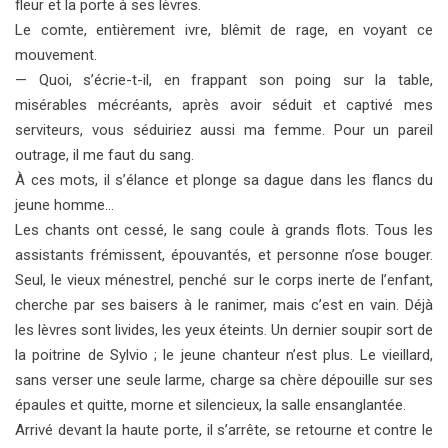
fleur et la porte à ses lèvres.
Le comte, entièrement ivre, blêmit de rage, en voyant ce
mouvement.
— Quoi, s’écrie-t-il, en frappant son poing sur la table,
misérables mécréants, après avoir séduit et captivé mes
serviteurs, vous séduiriez aussi ma femme. Pour un pareil
outrage, il me faut du sang.
À ces mots, il s’élance et plonge sa dague dans les flancs du
jeune homme…
Les chants ont cessé, le sang coule à grands flots. Tous les
assistants frémissent, épouvantés, et personne n’ose bouger.
Seul, le vieux ménestrel, penché sur le corps inerte de l’enfant,
cherche par ses baisers à le ranimer, mais c’est en vain. Déjà
les lèvres sont livides, les yeux éteints. Un dernier soupir sort de
la poitrine de Sylvio ; le jeune chanteur n’est plus. Le vieillard,
sans verser une seule larme, charge sa chère dépouille sur ses
épaules et quitte, morne et silencieux, la salle ensanglantée.
Arrivé devant la haute porte, il s’arrête, se retourne et contre le