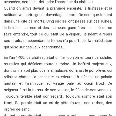
avancées, semblent défendre l’approche du château.
Quand on arrive devant la première enceinte, la tristesse et la
solitude vous étreignent davantage encore. On sent que l’on est
dans une cité de morts. Cinq siècles ont passé sur ces ruines,
le bruit des armes et des clameurs guerrières a cessé de se
faire entendre, tout ce qui était vie a disparu, le néant a repris
ses droits, et cependant le temps n’a pu effacer la malédiction
qui pèse sur ces lieux abandonnés…
En l’an 1400, ce château était un fier donjon entouré de solides
murailles qui défiaient toute surprise. Un beffroi majestueux,
dont on ne voit plus que le simulacre, dominait le pont-levis qui
reliait le château à l’enceinte extérieure. Là siégeait un palatin
hautain et tyrannique, au visage pâle, au cœur froid. Ce
seigneur était la terreur de ses voisins, le fléau de ses vassaux.
Toujours terrible était son regard ; toujours sombre était son
front. Sa parole était un cri de bête fauve ; ses ordres, des
ordres de sang.
Autant le comte était dur et emporté, autant sa compagne, la