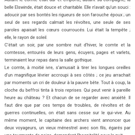
belle Elswinde, était douce et charitable. Elle n’avait qu’un souci :
adoucir par ses bontés les rigueurs de son farouche époux ; un
seul de ses regards calmait les révoltes, une seule de ses
paroles apaisait les cœurs courroucés. Lui était la tempête ;
elle, le rayon de soleil.
C’était un soir, par une sombre nuit d’hiver, le comte et la
comtesse, entourés de leurs gens, écuyers, pages et varlets,
terminaient leur repas dans la salle gothique.
Le comte, à moitié ivre, s’amusait à tirer les longues oreilles
d’un magnifique lévrier accroupi à ses côtés ; ce jeu arrachait
par moments un cri de douleur à la pauvre bête. Tout à coup, la
cloche du beffroi tinta à trois reprises. Qui peut venir à pareille
heure au château ? Et chacun de se regarder avec anxiété. Il
faut dire que par ces temps de troubles, de révoltes et de
guerres continuelles, on était sans cesse sur le qui-vive. Au
même moment, le capitaine des archers vient annoncer que
deux voyageurs, un vieux ménestrel avec son fils, égarés par