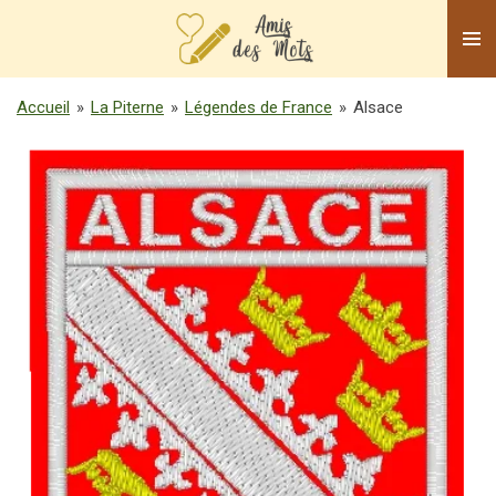
Passer
au
contenu
principal
Accueil
»
La Piterne
»
Légendes de France
»
Alsace