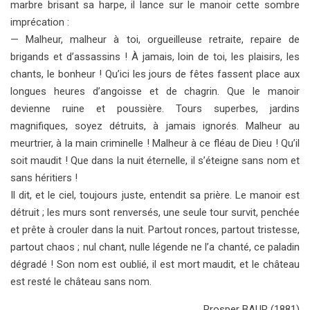
marbre brisant sa harpe, il lance sur le manoir cette sombre
imprécation :
— Malheur, malheur à toi, orgueilleuse retraite, repaire de
brigands et d’assassins ! À jamais, loin de toi, les plaisirs, les
chants, le bonheur ! Qu’ici les jours de fêtes fassent place aux
longues heures d’angoisse et de chagrin. Que le manoir
devienne ruine et poussière. Tours superbes, jardins
magnifiques, soyez détruits, à jamais ignorés. Malheur au
meurtrier, à la main criminelle ! Malheur à ce fléau de Dieu ! Qu’il
soit maudit ! Que dans la nuit éternelle, il s’éteigne sans nom et
sans héritiers !
Il dit, et le ciel, toujours juste, entendit sa prière. Le manoir est
détruit ; les murs sont renversés, une seule tour survit, penchée
et prête à crouler dans la nuit. Partout ronces, partout tristesse,
partout chaos ; nul chant, nulle légende ne l’a chanté, ce paladin
dégradé ! Son nom est oublié, il est mort maudit, et le château
est resté le château sans nom.
Prosper BAUR
(1881)