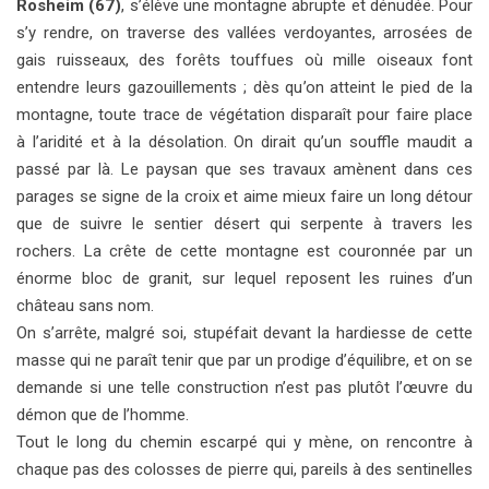
Rosheim (67)
, s’élève une montagne abrupte et dénudée. Pour
s’y rendre, on traverse des vallées verdoyantes, arrosées de
gais ruisseaux, des forêts touffues où mille oiseaux font
entendre leurs gazouillements ; dès qu’on atteint le pied de la
montagne, toute trace de végétation disparaît pour faire place
à l’aridité et à la désolation. On dirait qu’un souffle maudit a
passé par là. Le paysan que ses travaux amènent dans ces
parages se signe de la croix et aime mieux faire un long détour
que de suivre le sentier désert qui serpente à travers les
rochers. La crête de cette montagne est couronnée par un
énorme bloc de granit, sur lequel reposent les ruines d’un
château sans nom.
On s’arrête, malgré soi, stupéfait devant la hardiesse de cette
masse qui ne paraît tenir que par un prodige d’équilibre, et on se
demande si une telle construction n’est pas plutôt l’œuvre du
démon que de l’homme.
Tout le long du chemin escarpé qui y mène, on rencontre à
chaque pas des colosses de pierre qui, pareils à des sentinelles