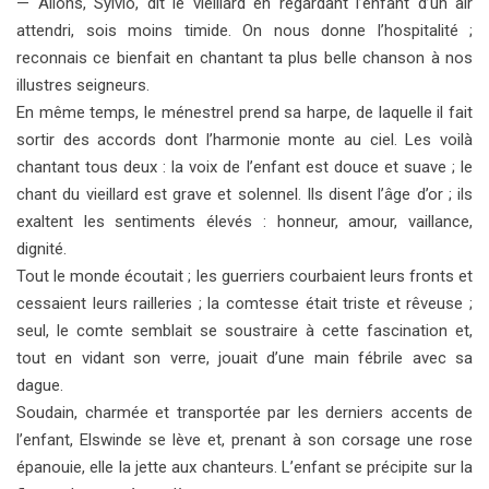
— Allons, Sylvio, dit le vieillard en regardant l’enfant d’un air
attendri, sois moins timide. On nous donne l’hospitalité ;
reconnais ce bienfait en chantant ta plus belle chanson à nos
illustres seigneurs.
En même temps, le ménestrel prend sa harpe, de laquelle il fait
sortir des accords dont l’harmonie monte au ciel. Les voilà
chantant tous deux : la voix de l’enfant est douce et suave ; le
chant du vieillard est grave et solennel. Ils disent l’âge d’or ; ils
exaltent les sentiments élevés : honneur, amour, vaillance,
dignité.
Tout le monde écoutait ; les guerriers courbaient leurs fronts et
cessaient leurs railleries ; la comtesse était triste et rêveuse ;
seul, le comte semblait se soustraire à cette fascination et,
tout en vidant son verre, jouait d’une main fébrile avec sa
dague.
Soudain, charmée et transportée par les derniers accents de
l’enfant, Elswinde se lève et, prenant à son corsage une rose
épanouie, elle la jette aux chanteurs. L’enfant se précipite sur la