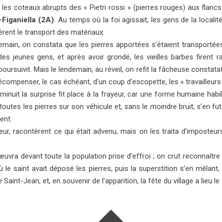
 les coteaux abrupts des « Pietri rossi » (pierres rouges) aux flancs
-Figaniella (2A)
. Au temps où la foi agissait, les gens de la locali
ent le transport des matériaux.
demain, on constata que les pierres apportées s’étaient transportée
es jeunes gens, et après avoir grondé, les vieilles barbes firent r
ursuivit. Mais le lendemain, au réveil, on refit la fâcheuse constata
compenser, le cas échéant, d’un coup d’escopette, les « travailleurs
 minuit la surprise fit place à la frayeur, car une forme humaine habi
utes les pierres sur son véhicule et, sans le moindre bruit, s’en fut 
ent.
eur, racontèrent ce qui était advenu, mais on les traita d’imposteurs
uvra devant toute la population prise d’effroi ; on crut reconnaître 
où le saint avait déposé les pierres, puis la superstition s’en mêlant
aint-Jean, et, en souvenir de l’apparition, la fête du village a lieu le 