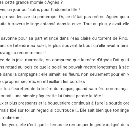
e pas cette grande momie d’Agnès ?
, un jour ou l’autre, pour l’indolente fille !
 la grosse lessive du printemps. Or, ce n’était pas même Agnès qui av
nsuite à travers le linge entassé dans la cuve. Tout au plus, y avait-e
 savonné pour sa part et rincé dans l’eau claire du torrent de Pino,
ant de l’étendre au soleil, le plus souvent le bout qu’elle avait à teni
d’ouvrage à recom­mencer !…
tée de la jolie marmaille, on comprend que la mère d’Agnès l’ait qui
ans retard au logis ce que le soleil ne pouvait mettre longtemps à séc
e dans la cam­pagne : elle aimait les fleurs, non seulement pour en 
s propres secrets, en effeuillant les corolles.
er les fleurettes de la lisière du maquis, quand sa mère commença d
utait : une simple pâquerette lui faisait perdre la tête !
et plus pres­sants et la bouquetière continuait à faire la sourde orei
s fixé sur toi un regard si courroucé !… Elle sait bien que ton linge n’
t mutinerie !…
les yeux, elle n’eut que le temps de remarquer le geste indigné de sa