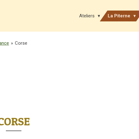
Ateliers
La Piterne
ance
»
Corse
CORSE