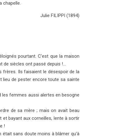
a chapelle.
Julie FILIPPI (1894)
s éloignés pourtant. C’est que la maison
tant de siècles ont passé depuis !…
frères. Ils faisaient le désespoir de la
it lieu de pester encore toute sa sainte
end les femmes aussi alertes en besogne
ordre de sa mère ; mais on avait beau
et bayant aux corneilles, lente à sortir
e !
n était sans doute moins à blâmer qu’à