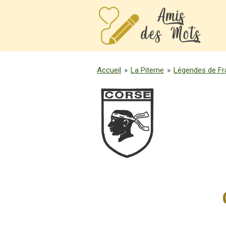
Passer
au
contenu
principal
Accueil
»
La Piterne
»
Légendes de Fr