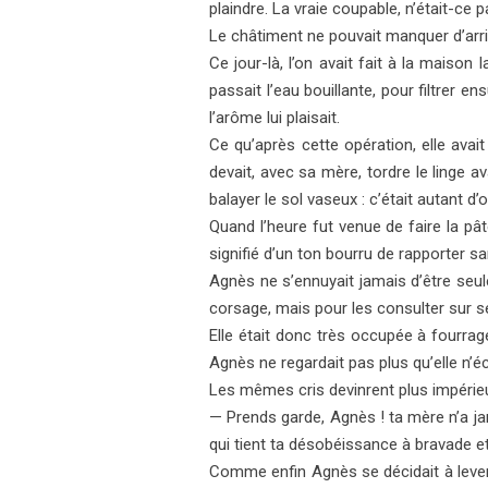
plaindre. La vraie coupable, n’était-c
Le châtiment ne pouvait manquer d’arriver
Ce jour-là, l’on avait fait à la maison
passait l’eau bouillante, pour filtrer e
l’arôme lui plaisait.
Ce qu’après cette opération, elle avait
devait, avec sa mère, tordre le linge av
balayer le sol vaseux : c’était autant 
Quand l’heure fut venue de faire la pâ
signifié d’un ton bourru de rapporter s
Agnès ne s’ennuyait jamais d’être seul
corsage, mais pour les consulter sur se
Elle était donc très occupée à fourrag
Agnès ne regardait pas plus qu’elle n’éco
Les mêmes cris devinrent plus impérieux 
— Prends garde, Agnès ! ta mère n’a jamai
qui tient ta déso­béissance à bravade e
Comme enfin Agnès se décidait à lever 