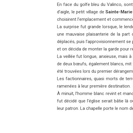
E
n face du golfe bleu du Valinco, sont
d’aigle, le petit village de
Sainte-Marie
choisirent l’emplacement et commencèr
La surprise fut grande lorsque, le len
une mauvaise plaisanterie de la part d
déplacés, puis l’approvisionnement se po
et on décida de monter la garde pour ré
La veillée fut longue, anxieuse, mais à
de deux bœufs, également blancs, mit to
été trouvées lors du premier dérangem
Les factionnaires, quasi morts de terr
ramenées à leur première destination.
À minuit, l’homme blanc revint et manœ
fut décidé que l’église serait bâtie là 
leur patron. La chapelle porte le nom de S