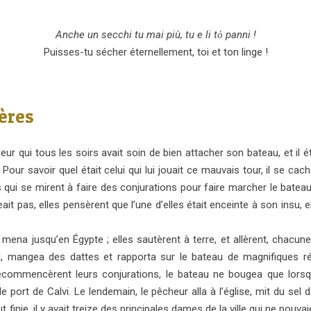
Anche un secchi tu mai più, tu e li tὁ panni !
Puisses-tu sécher éternellement, toi et ton linge !
ières
ur qui tous les soirs avait soin de bien attacher son bateau, et il ét
e. Pour savoir quel était celui qui lui jouait ce mauvais tour, il se c
tes qui se mirent à faire des conjurations pour faire marcher le batea
geait pas, elles pensèrent que l’une d’elles était enceinte à son insu
les mena jusqu’en Égypte ; elles sautèrent à terre, et allèrent, chacu
, mangea des dattes et rapporta sur le bateau de magnifiques ré
 recommencèrent leurs conjurations, le bateau ne bougea que lors
 le port de Calvi. Le lendemain, le pêcheur alla à l’église, mit du sel
inie, il y avait treize des principales dames de la ville qui ne pouvaien