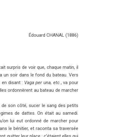
Édouard CHANAL (1886)
ait surpris de voir que, chaque matin, il
acha un soir dans le fond du bateau. Vers
u en disant :
Vaga per una, etc.
, va pour
, elles ordonnèrent au bateau de marcher
ne de son côté, sucer le sang des petits
gimes de dattes. On était au samedi.
qu’on lui eut ordonné de marcher pour
 dans le bénitier, et raconta sa traversée
t quitter leur place ; c’étaient elles qui