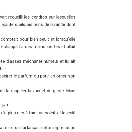
ait recueilli les cendres sur lesquelles
lle ajouté quelques brins de lavande dont
 comptait pour bien peu ; et lorsqu’elle
r échappait à ses mains inertes et allait
ttée d’assez méchante humeur et lui ait
her.
respirer le parfum ou pour en orner son
e la rappeler la voix et du geste. Mais
lle !
a plus rien à faire au soleil, et la voilà
 mère qui lui lançait cette imprécation