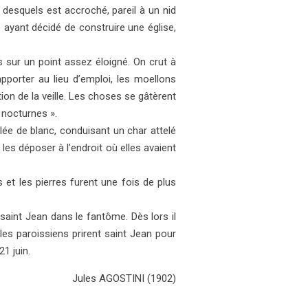
 desquels est accroché, pareil à un nid
té ayant décidé de construire une église,
s sur un point assez éloigné. On crut à
apporter au lieu d’em
ploi, les moellons
tion de la veille. Les choses se gâtèrent
 nocturnes ».
llée de blanc, conduisant un char attelé
les déposer à l’endroit où elles avaient
 et les pierres furent une fois de plus
saint Jean dans le fantôme. Dès lors il
, les paroissiens prirent saint Jean pour
21 juin.
Jules AGOSTINI
(1902)