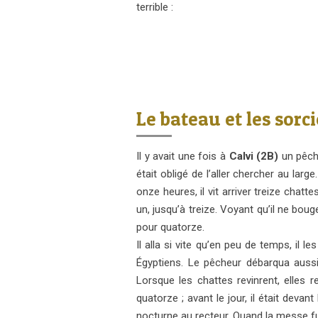
terrible :
Le bateau et les sorc
Il y avait une fois à
Calvi (2B)
un pêche
était obligé de l’aller chercher au larg
onze heures, il vit arriver treize chat
un, jusqu’à treize. Voyant qu’il ne bou
pour quatorze.
Il alla si vite qu’en peu de temps, il 
Égyptiens. Le pêcheur débarqua aussi
Lorsque les chattes revinrent, elles
quatorze ; avant le jour, il était devant
nocturne au recteur. Quand la messe fut f