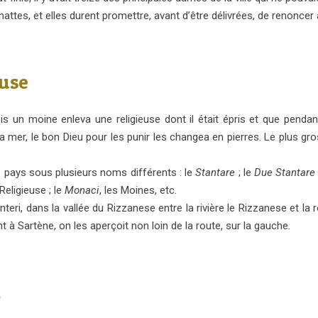
ttes, et elles durent promettre, avant d’être délivrées, de renoncer à
euse
s un moine enleva une religieuse dont il était épris et que pendan
a mer, le bon Dieu pour les punir les changea en pierres. Le plus gro
pays sous plusieurs noms différents : le
Stantare
; le
Due Stantare ;
Religieuse ; le
Monaci
, les Moines, etc.
teri, dans la vallée du Rizzanese entre la rivière le Rizzanese et la
 à Sartène, on les aperçoit non loin de la route, sur la gauche.
n