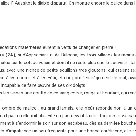
calice !" Aussitôt le diable disparut. On montre encore le calice dans l
écations mater­nelles eurent la vertu de changer en pierre !
ne (2A)
, ni d’Appricciani, ni de Balogna, les trois villages les moin
, situé sur le coteau voisin et dont il ne reste plus que le souvenir : 
s, avec une nichée de petits souillons très gloutons, qui étaient ses 
 à les nourrir et à les vêtir, et qui, pour l'engrégement de mal, ava
, incapable de faire œuvre de ses dix doigts.
ns les veines une goutte de ce sang corse, rouge et bouillant, qui r
!
s ombre de malice : au grand jamais, elle n’eût répondu non à un 
t pas qu’elle mit plus vite un pas devant l’autre, toujours rêvassant 
ulement à s’endormir le soir sur son escabeau, dès sa dernière bouché
s d’impatience un peu fréquents pour une bonne chrétienne, elle e