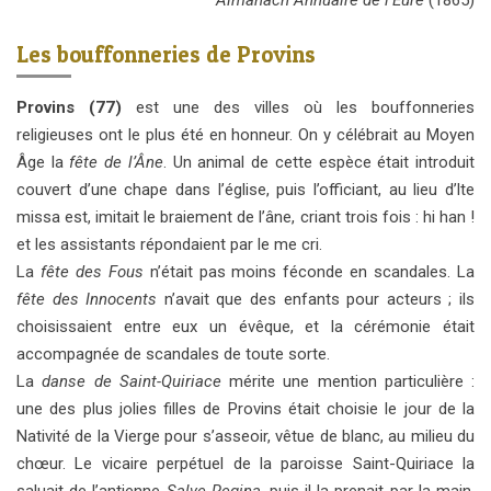
Almanach Annuaire de l’Eure
(1865)
Les bouffonneries de Provins
Provins (77)
est une des villes où les bouffonneries
religieuses ont le plus été en honneur. On y célébrait au Moyen
Âge la
fête de l’Âne
. Un animal de cette espèce était introduit
couvert d’une chape dans l’église, puis l’officiant, au lieu d’lte
missa est, imitait le braiement de l’âne, criant trois fois : hi han !
et les assistants répondaient par le me cri.
La
fête des Fous
n’était pas moins féconde en scandales. La
fête des Innocents
n’avait que des enfants pour acteurs ; ils
choisissaient entre eux un évêque, et la cérémonie était
accompagnée de scandales de toute sorte.
La
danse de Saint-Quiriace
mérite une mention particulière :
une des plus jolies filles de Provins était choisie le jour de la
Nativité de la Vierge pour s’asseoir, vêtue de blanc, au milieu du
chœur. Le vicaire perpétuel de la paroisse Saint-Quiriace la
saluait de l’antienne
Salve Regina
, puis il la prenait par la main,