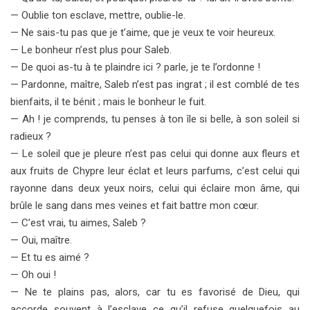
— Oublie ton esclave, mettre, oublie-le.
— Ne sais-tu pas que je t’aime, que je veux te voir heureux.
— Le bonheur n’est plus pour Saleb.
— De quoi as-tu à te plaindre ici ? parle, je te l’ordonne !
— Pardonne, maître, Saleb n’est pas ingrat ; il est comblé de tes
bienfaits, il te bénit ; mais le bonheur le fuit.
— Ah ! je comprends, tu penses à ton île si belle, à son soleil si
radieux ?
— Le soleil que je pleure n’est pas celui qui donne aux fleurs et
aux fruits de Chypre leur éclat et leurs parfums, c’est celui qui
rayonne dans deux yeux noirs, celui qui éclaire mon âme, qui
brûle le sang dans mes veines et fait battre mon cœur.
— C’est vrai, tu aimes, Saleb ?
— Oui, maître.
— Et tu es aimé ?
— Oh oui !
— Ne te plains pas, alors, car tu es favorisé de Dieu, qui
accorde souvent à l’esclave ce qu’il refuse quelquefois au