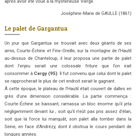
après avoir été voué à la mystérieuse Vierge.
Joséphine-Marie de GAULLE (1861)
Le palet de Gargantua
Un jour que Gargantua se trouvait avec deux géants de ses
amis, Courte-Échine et Fine-Oreille, sur la montagne de l’Hautil
au-dessus de Chanteloup, il leur proposa une partie de palet
dont l’enjeu serait une colossale friture que l’on irait
consommer à
Cergy (95)
. Il fut convenu que celui dont le palet
se rapprocherait le plus de cet endroit serait le gagnant.
À cette époque, le plateau de l’Hautil était couvert de dalles en
grès d’une dimension considérable. La partie commença :
Courte-Échine se baissant, ramassa un bloc énorme qu’il jeta
négligemment devant lui ; soit qu’il n’eût pas pris assez d’élan,
soit que la force lui manquât, son palet alla tomber dans la
Seine, en face d’Andrézy, dont il obstrua le cours pendant de
longues années.