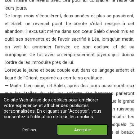
son maître de revenir avec Léa pour lui consacrer le reste de
leurs jours.
De longs mois s’écoulèrent, deux années et plus se passèrent,
et Saleb ne revenait point. Le comte s’était résigné à cet
abandon ; il excusait même dans son cœur Saleb d’avoir mis en
oubli ses serments et de l’avoir sacrifié à Léa, lorsqu’un matin,
on vint lui annoncer l’arrivée de son esclave et de sa
compagne. Ce fut avec un empressement joyeux qu’il donna
l’ordre de les introduire près de lui.
Lorsque le jeune et beau couple eut, dans ce langage ardent et
figuré de l’Orient, exprimé au comte sa gratitude :
— Maître bien-aimé, dit Saleb, après des jours aussi nombreux
que les étoiles du ciel, les enfants des hommes parleront
Ce site Web utilise des cookies pour améliorer
encore de ta vaillance et rediront les doux chants que le
grand
votre expérience et afficher des publicités
Dieu t’inspire et qui coulent de tes lèvres comme un ruisseau
personnalisées. En cliquant sur "Accepter", vous
de perles ; et pourtant, Léa et Saleb, afin de reconnaître tes
consentez à l'utilisation de tous les cookies.
bienfaits, t’apportent des présents à l’aide desquels tu
Refuser
Accepter
deviendras plus célèbre encore que par tes chants si beaux,