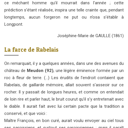
ce méchant homme qu’il mourrait dans l’année ; cette
prédiction s’étant réalisée, inspira une telle crainte que, pendant
longtemps, aucun forgeron ne put ou n’osa s’établir à
Longpont.
Joséphine-Marie de GAULLE (1861)
La farce de Rabelais
On remarquait, il y a quelques années, dans une des avenues du
château de
Meudon (92)
, une légère éminence formée par un
roc à fleur de terre. (…) Les érudits de l’endroit contaient que
Rabelais, de gaillarde mémoire, allait souvent s’asseoir sur ce
rocher. Il y passait de longues heures, et comme on entendait
de loin rire et parler haut, le bruit courut qu’il s’y entretenait avec
le diable. Il aurait fait avec lui certain pacte que la tradition a
conservé, et que voici :
Maître François, en bon curé, aurait voulu envoyer au ciel tous
ses paroissiens, et surtout ses paroissiennes ; mais il paraît