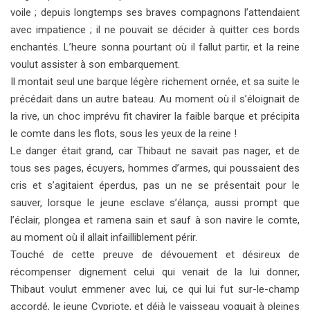
voile ; depuis longtemps ses braves compagnons l’attendaient
avec impatience ; il ne pouvait se décider à quitter ces bords
enchantés. L’heure sonna pourtant où il fallut partir, et la reine
voulut assister à son embarquement.
Il montait seul une barque légère richement ornée, et sa suite le
précédait dans un autre bateau. Au moment où il s’éloignait de
la rive, un choc imprévu fit chavirer la faible barque et précipita
le comte dans les flots, sous les yeux de la reine !
Le danger était grand, car Thibaut ne savait pas nager, et
de
tous ses pages, écuyers, hommes d’armes, qui poussaient des
cris et s’agitaient éperdus, pas un ne se présentait pour le
sauver, lorsque le jeune esclave s’élança, aussi prompt que
l’éclair, plongea et ramena sain et sauf à son navire le comte,
au moment où il allait infailliblement périr.
Touché de cette preuve de dévouement et désireux de
récompenser dignement celui qui venait de la lui donner,
Thibaut voulut emmener avec lui, ce qui lui fut sur-le-champ
accordé, le jeune Cypriote, et déjà le vaisseau voguait à pleines