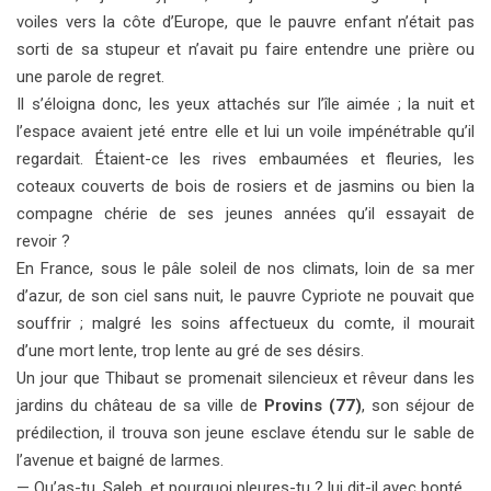
voiles vers la côte d’Europe, que le pauvre enfant n’était pas
sorti de sa stupeur et n’avait pu faire entendre une prière ou
une parole de regret.
Il s’éloigna donc, les yeux attachés sur l’île aimée ; la nuit et
l’espace avaient jeté entre elle et lui un voile impénétrable qu’il
regardait. Étaient-ce les rives embaumées et fleuries, les
coteaux couverts de bois de rosiers et de jasmins ou bien la
compagne chérie de ses jeunes années qu’il essayait de
revoir ?
En France, sous le pâle soleil de nos climats, loin de sa
mer
d’azur, de son ciel sans nuit, le pauvre Cypriote ne pouvait que
souffrir ; malgré les soins affectueux du comte, il mourait
d’une mort lente, trop lente au gré de ses désirs.
Un jour que Thibaut se promenait silencieux et rêveur
dans les
jardins du château de sa ville de
Provins (77)
, son séjour de
prédilection, il trouva son jeune esclave étendu sur le sable de
l’avenue et baigné de larmes.
— Qu’as-tu, Saleb, et pourquoi pleures-tu ? lui dit-il avec
bonté.