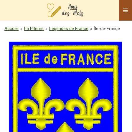
Passer
au
contenu
principal
Accueil
»
La Piterne
»
Légendes de France
»
Île-de-France