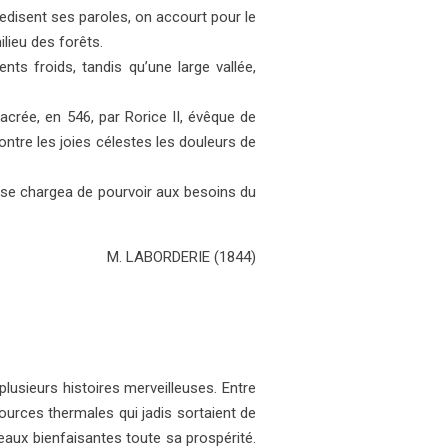
disent ses paroles, on accourt pour le
ilieu des forêts.
nts froids, tandis qu’une large vallée,
crée, en 546, par Rorice II, évêque de
ntre les joies célestes les douleurs de
 se chargea de pourvoir aux besoins du
M. LABORDERIE (1844)
 plusieurs histoires merveilleuses. Entre
 sources thermales qui jadis sortaient de
es eaux bienfaisantes toute sa prospérité.