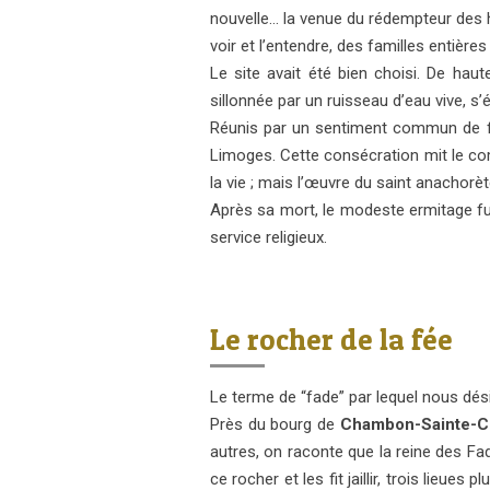
nouvelle… la venue du rédempteur des 
voir et l’entendre, des familles entière
Le site avait été bien choisi. De haut
sillonnée par un ruisseau d’eau vive, s
Réunis par un sentiment commun de foi
Limoges. Cette consécration mit le com
la vie ; mais l’œuvre du saint anachorète
Après sa mort, le modeste ermitage fu
service religieux.
Le rocher de la fée
Le terme de “fade” par lequel nous dés
Près du bourg de
Chambon-Sainte-Cr
autres, on raconte que la reine des Fade
ce rocher et les fit jaillir, trois lieue