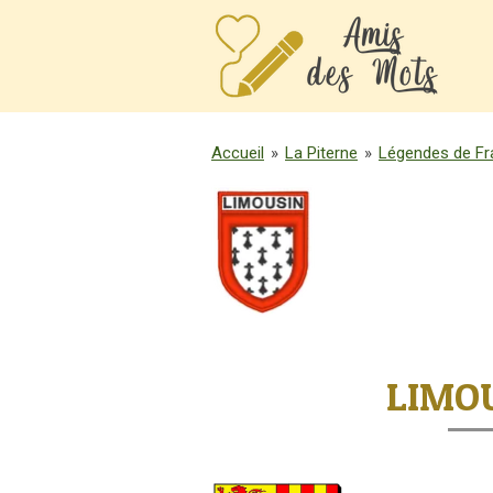
Passer
au
contenu
principal
Accueil
»
La Piterne
»
Légendes de Fr
LIMO