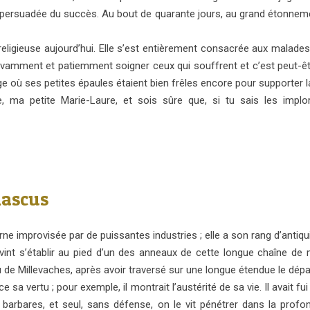
t persuadée du succès. Au bout de quarante jours, au grand étonnemen
 religieuse aujourd’hui. Elle s’est entièrement consacrée aux malades
 savamment et patiemment soigner ceux qui souffrent et c’est peut-êt
ge où ses petites épaules étaient bien frêles encore pour supporter l
, ma petite Marie-Laure, et sois sûre que, si tu sais les implo
ascus
ne improvisée par de puissantes industries ; elle a son rang d’antiqui
t s’établir au pied d’un des anneaux de cette longue chaîne de 
u de Millevaches, après avoir traversé sur une longue étendue le dép
ce sa vertu ; pour exemple, il montrait l’austérité de sa vie. Il avait 
 barbares, et seul, sans défense, on le vit pénétrer dans la prof