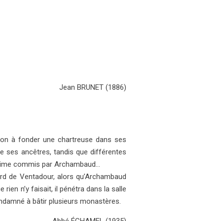
Jean BRUNET (1886)
bon à fonder une chartreuse dans ses
e ses ancêtres, tandis que différentes
nd crime commis par Archambaud…
rnard de Ventadour, alors qu’Archambaud
en n’y faisait, il pénétra dans la salle
ondamné à bâtir plusieurs monastères.
A
bbé ÉCHAMEL
(1935)