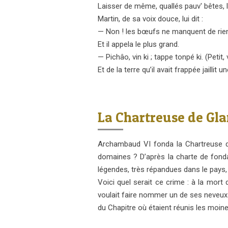
Laisser de même, quallés pauv' bêtes, le
Martin, de sa voix douce, lui dit :
— Non ! les bœufs ne manquent de rie
Et il appela le plus grand.
— Pichâo, vin ki ; tappe tonpé ki. (Petit, v
Et de la terre qu’il avait frappée jaillit
La Chartreuse de Gla
Archambaud VI fonda la Chartreuse d
domaines ? D’après la charte de fonda
légendes, très répandues dans le pays,
Voici quel serait ce crime : à la mort
voulait faire nommer un de ses neveux ;
du Chapitre où étaient réunis les moin