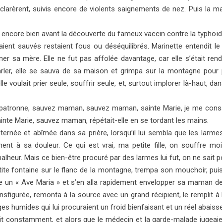
larèrent, suivis encore de violents saignements de nez. Puis la ma
ue, encore bien avant la découverte du fameux vaccin contre la typhoï
aient sauvés restaient fous ou déséquilibrés. Marinette entendit le
gner sa mère. Elle ne fut pas affolée davantage, car elle s’était
 parler, elle se sauva de sa maison et grimpa sur la montagne po
le voulait prier seule, souffrir seule, et, surtout implorer là-haut, d
a patronne, sauvez maman, sauvez maman, sainte Marie, je me consacr
inte Marie, sauvez maman, répétait-elle en se tordant les mains.
ternée et abîmée dans sa prière, lorsqu’il lui sembla que les larme
ment à sa douleur. Ce qui est vrai, ma petite fille, on souffre 
eur. Mais ce bien-être procuré par des larmes lui fut, on ne sait po
etite fontaine sur le flanc de la montagne, trempa son mouchoir, puis 
ore un « Ave Maria » et s’en alla rapidement envelopper sa maman 
sfigurée, remonta à la source avec un grand récipient, le remplit à
es humides qui lui procuraient un froid bienfaisant et un réel abaisse
ait constamment, et alors que le médecin et la garde-malade jugeai