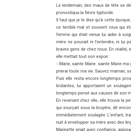
Le lendemain, des maux de tête se déc
pronostiqua la fièvre typhoïde.
Il faut que je te dise qu’à cette époq
ce terrible mal et souvent ceux qui ét
femme qui était venue lui aider à soi
mère ne pouvait ni l’entendre, ni lui
braves gens de chez nous. En réalité, el
elle mettait tout son espoir :
- Marie, sainte Marie. sainte Marie m
prierai toute ma vie. Sauvez maman, sa
Puis elle resta encore longtemps pros
brûlantes, lui apportaient un soulage
longtemps pensé aux causes de son malh
En revenant chez elle, elle trouva la p
qui sourçait sous la bruyère, dit enc
immédiatement soulagée. L’enfant, tran
nuit à envelopper sa mère avec des ling
Marinette priait avec confiance, agiss