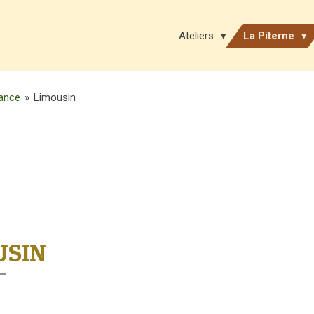
Ateliers
La Piterne
ance
»
Limousin
USIN