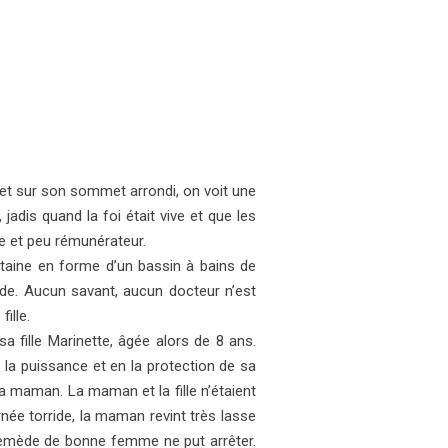
n et sur son sommet arrondi, on voit une
 jadis quand la foi était vive et que les
e et peu rémunérateur.
ontaine en forme d’un bassin à bains de
oïde. Aucun savant, aucun docteur n’est
ille.
sa fille Marinette, âgée alors de 8 ans.
n la puissance et en la protection de sa
a maman. La maman et la fille n’étaient
urnée torride, la maman revint très lasse
n remède de bonne femme ne put arrêter.