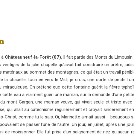
n
, à
Châteauneuf-la-Forêt (87)
. Il fait partie des Monts du Limousi
vestiges de la jolie chapelle qu’avait fait construire un prêtre, jadis,
s matériaux au sommet des montagnes, ce qui était un travail pénibl
 la chapelle, tournée vers le Midi, je crois, une sorte de petite f
tu miraculeuse. On prétend que cette fontaine guérit la fièvre typh
ue cette eau a vraiment guéri une maman, sur la demande d’une petite f
ed du mont Gargan, une maman veuve, qui vivait seule et triste avec 
ieuse, qui allait au catéchisme régulièrement et croyait sincèrement e
-Christ, comme tu le sais. Or, Marinette aimait aussi – beaucoup s
ouvaient se passer l’une de l’autre. Un jour, en juillet, après une jo
 fini de moissonner. Elle fut prise d’un saignement de nez qu’aucu