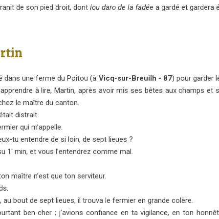
granit de son pied droit, dont
lou daro de la fadée
a gardé et gardera é
rtin
agé dans une ferme du Poitou (à
Vicq-sur-Breuilh - 87
) pour garder 
d’apprendre à lire, Martin, après avoir mis ses bêtes aux champs et s’
 chez le maître du canton.
était distrait.
ermier qui m’appelle.
x-tu entendre de si loin, de sept lieues ?
 su 1' min, et vous l’entendrez comme mal.
ton maître n’est que ton serviteur.
ds.
, au bout de sept lieues, il trouva le fermier en grande colère.
rtant ben cher ; j’avions confiance en ta vigilance, en ton honnêt