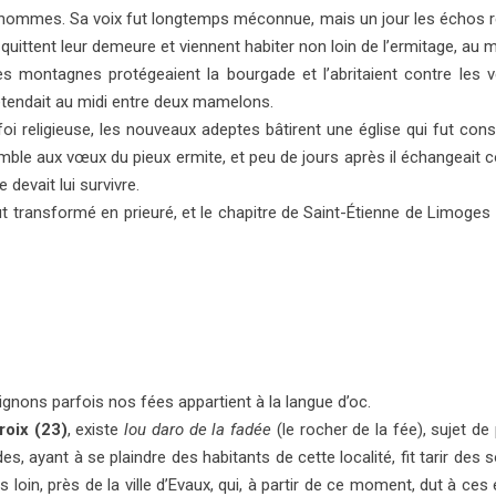
hommes. Sa voix fut longtemps méconnue, mais un jour les échos re
s quittent leur demeure et viennent habiter non loin de l’ermitage, au m
es montagnes protégeaient la bourgade et l’abritaient contre les ve
’étendait au midi entre deux mamelons.
 religieuse, les nouveaux adeptes bâtirent une église qui fut consa
ble aux vœux du pieux ermite, et peu de jours après il échangeait co
 devait lui survivre.
t transformé en prieuré, et le chapitre de Saint-Étienne de Limoges
ignons parfois nos fées appartient à la langue d’oc.
oix (23)
, existe
lou daro de la fadée
(le rocher de la fée), sujet de
s, ayant à se plaindre des habitants de cette localité, fit tarir des
s plus loin, près de la ville d’Evaux, qui, à partir de ce moment, dut à c