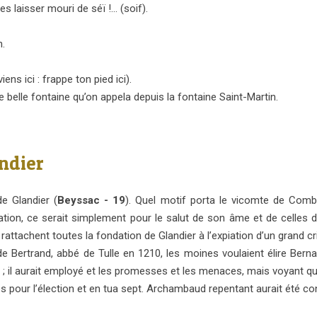
s laisser mouri de séï !… (soif).
n.
iens ici : frappe ton pied ici).
 une belle fontaine qu’on appela depuis la fontaine Saint
-
Martin.
ndier
e Glandier (
Beyssac - 19
). Quel motif porta le vicomte de Com
tion, ce serait simplement pour le salut de son âme et de celles d
 rattachent toutes la fondation de Glandier à l’expiation d’un gra
 de Bertrand, abbé de Tulle en 1210, les moines voulaient élire Be
 il aurait employé et les promesses et les menaces, mais voyant que ri
es pour l’élection et en tua sept. Archambaud repentant aurait été c