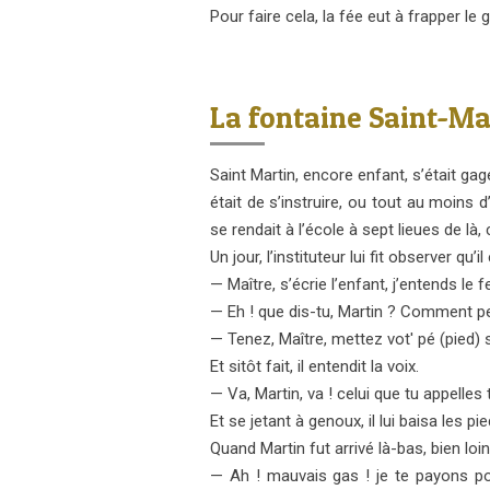
Pour faire cela, la fée eut à frapper le 
La fontaine Saint-Ma
Saint Martin, encore enfant, s’était g
était de s’instruire, ou tout au moins 
se rendait à l’école à sept lieues de là,
Un jour, l’instituteur lui fit observer qu’il 
— Maître, s’écrie l’enfant, j’entends le f
— Eh ! que dis-tu, Martin ? Comment peu
— Tenez, Maître, mettez vot' pé (pied)
Et sitôt fait, il entendit la voix.
— Va, Martin, va ! celui que tu appelles 
Et se jetant à genoux, il lui baisa les pie
Quand Martin fut arrivé là-bas, bien loin
— Ah ! mauvais gas ! je te payons pou