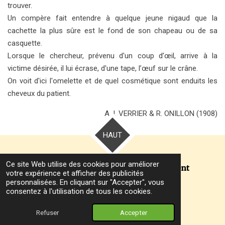
trouver.
Un compère fait entendre à quelque jeune nigaud que la
cachette la plus sûre est le fond de son chapeau ou de sa
casquette.
Lorsque le chercheur, prévenu d'un coup d’œil, arrive à la
victime désirée, il lui écrase, d'une tape, l’œuf sur le crâne.
On voit d'ici l'omelette et de quel cosmétique sont enduits les
cheveux du patient.
A.J. VERRIER & R. ONILLON (1908)
HAUT
Ce site Web utilise des cookies pour améliorer
Écrivez-nous, nos yeux vous écoutent
votre expérience et afficher des publicités
personnalisées. En cliquant sur "Accepter", vous
contact@amisdesmots.fr
consentez à l'utilisation de tous les cookies.
© 2025 - 2026 Amis des Mots
Propulsé par
Webador
Refuser
Accepter