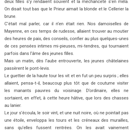
deux filles s’y rendaient souvent et la méchanceté s’en mêla.
On disait tout bas que le Prieur aimait la blonde et le Cellerier la
brune.
C’était mal parler, car il n’en était rien. Nos damoiselles de
Mayenne, en ces temps de rudesse, allaient trouver au moutier
des heures de paix, des conseils, confier au plus quelques-unes
de ces pensées intimes mi-pieuses, mi-tendres, qui tournaient
parfois dans l’âme des jeunes filles.
Mais un matin, dès l’aube entrouverte, les jeunes châtelaines
passèrent le pont-levis.
Le guettier de la haute tour les vit et en fut un peu surpris ; elles
allaient, pensa-t-il, beaucoup plus tôt que de coutume visiter
les manants pauvres du voisinage. D’ordinaire, elles ne
sortaient, en effet, à cette heure hâtive, que lors des chasses
au lanier.
Le jour s’écoula, le soir vint, et une nuit noire, où ne pointait pas
une étoile, enveloppa les tours et les créneaux des murailles,
sans qu’elles fussent rentrées. On les avait vainement