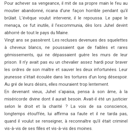
Pour achever sa vengeance, il mit de sa propre main le feu au
moutier abandonné, ricana d’une façon horrible pendant qu’il
brûlait. L’évêque voulut intervenir, il le repoussa. Le pape le
menaça, ce fut inutile, il l’excommunia, dès lors Juhel devint
abhorré de tout le pays du Maine.
Vingt ans se passèrent. Les recluses devenues des squelettes
à cheveux blancs, ne poussaient que de faibles et rares
gémissements, qui ne dépassaient guère les murs de leur
prison. Il n’y avait pas eu un chevalier assez hardi pour braver
les ordres de son maître et sauver les deux infortunées. Leur
jeunesse s’était écoulée dans les tortures d’un long désespoir.
Au gré de leurs désirs, elles mouraient trop lentement.
En devenant vieux, Juhel s’apaisa, pensa à son âme, à la
miséricorde divine dont il aurait besoin. Avait-il été un justicier
selon le droit et la charité ? La voix de sa conscience,
longtemps étouffée, lui affirma sa faute et il ne tarda pas,
quand il voulut se renseigner, à reconnaître qu’il était criminel
vis-à-vis de ses filles et vis-à-vis des moines.