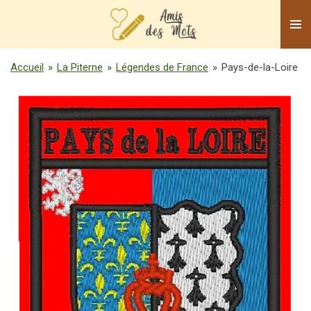
Passer
au
contenu
principal
Accueil
»
La Piterne
»
Légendes de France
»
Pays-de-la-Loire