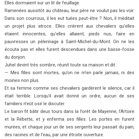
Elles dormaient sur un lit de feuillage.
Ramenées aussitôt au château, leur père ne voulut pas les voir.
Dans son courroux, il les eut tuées peut-être ? Non, il méditait
un projet plus atroce. Elles crièrent aux chevaliers qu’elles
étaient innocentes, qu’elles allaient, pieds nus, faire en
pauvresses un pèlerinage à Saint-Michel-du-Mont. On ne les
écouta pas et elles furent descendues dans une basse-fosse
du donjon.
Juhel devint très sombre, réunit toute sa maison et dit :
— Mes filles sont mortes, qu’on ne m’en parle jamais, ni des
moines non plus.
Et sa femme comme ses chevaliers gardèrent le silence, car il
était terrible. Lorsqu’il avait donné un ordre, aucun de ses
familiers n’eût osé le discuter.
Le baron fit bâtir deux tours dans la forêt de Mayenne, l’Artoire
et la Rébette, et y enferma ses filles. Les portes en furent
murées, et chaque jour un de ses sergents leur passait du pain,
des racines et de l’eau, par une étroite ouverture.